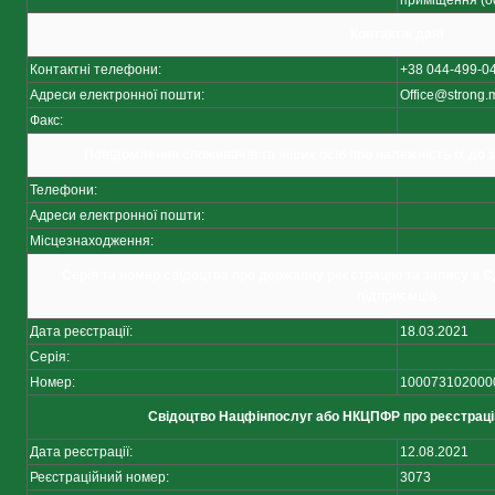
приміщення (о
Контактні дані
Контактні телефони:
+38 044-499-0
Адреси електронної пошти:
Office@strong
Факс:
Повідомлення споживачів та інших осіб про належність їх до 
Телефони:
Адреси електронної пошти:
Місцезнаходження:
Серія та номер свідоцтва про державну реєстрацію та запису в Є
підприємців
Дата реєстрації:
18.03.2021
Серія:
Номер:
100073102000
Свідоцтво Нацфінпослуг або НКЦПФР про реєстраці
Дата реєстрації:
12.08.2021
Реєстраційний номер:
3073