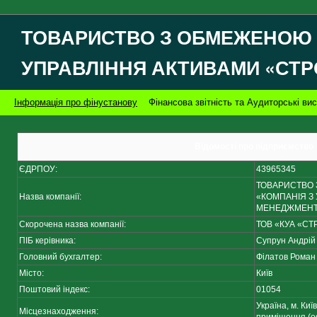
ТОВАРИСТВО З ОБМЕЖЕНОЮ 
УПРАВЛІННЯ АКТИВАМИ «СТ
Інформація про фінустанову
Фінансова звітність та Аудиторські ви
Відомості про підприємство
ЄДРПОУ:
43965345
ТОВАРИСТВО 
Назва компанії:
«КОМПАНІЯ З
МЕНЕДЖМЕНТ
Скорочена назва компанії:
ТОВ «КУА «С
ПІБ керівника:
Супрун Андрій
Головний бухгалтер:
Філатов Роман
Місто:
Київ
Поштовий індекс:
01054
Україна, м. Киї
Місцезнаходження: