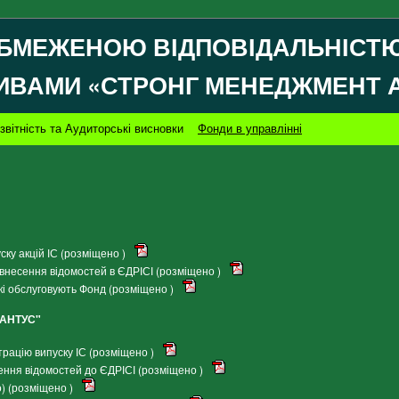
БМЕЖЕНОЮ ВІДПОВІДАЛЬНІСТЮ
ИВАМИ «СТРОНГ МЕНЕДЖМЕНТ 
звітність та Аудиторські висновки
Фонди в управлінні
ку акцій ІС (розміщено )
внесення відомостей в ЄДРІСІ (розміщено )
кі обслуговують Фонд (розміщено )
ІАНТУС"
рацію випуску ІС (розміщено )
ення відомостей до ЄДРІСІ (розміщено )
) (розміщено )