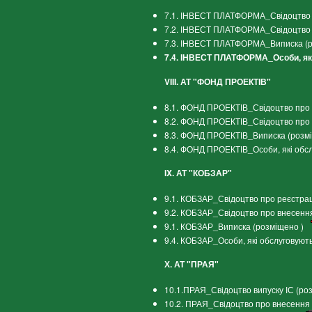
7.1. ІНВЕСТ ПЛАТФОРМА_Свідоцтво п
7.2. ІНВЕСТ ПЛАТФОРМА_Свідоцтво п
7.3. ІНВЕСТ ПЛАТФОРМА_Виписка (р
7.4. ІНВЕСТ ПЛАТФОРМА_Особи, як
VIII. АТ "ФОНД ПРОЕКТІВ"
8.1. ФОНД ПРОЕКТІВ_Свідоцтво про р
8.2. ФОНД ПРОЕКТІВ_Свідоцтво про 
8.3. ФОНД ПРОЕКТІВ_Виписка (розм
8.4. ФОНД ПРОЕКТІВ_Особи, які обс
IX. АТ "КОБЗАР"
9.1. КОБЗАР_Свідоцтво про реєстрац
9.2. КОБЗАР_Свідоцтво про внесення
9.1. КОБЗАР_Виписка (розміщено )
9.4. КОБЗАР_Особи, які обслуговуют
Х. АТ "ПРАЯ"
10.1.ПРАЯ_Свідоцтво випуску ІС (ро
10.2. ПРАЯ_Свідоцтво про внесення 