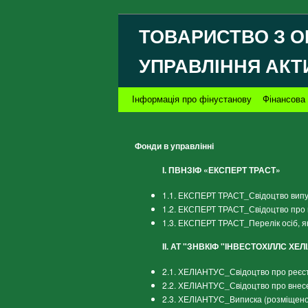
ТОВАРИСТВО З О
УПРАВЛІННЯ АКТ
Інформація про фінустанову
Фінансова 
Фонди в управлінні
І. ПВНЗІФ «ЕКСПЕРТ ТРАСТ»
1.1. ЕКСПЕРТ ТРАСТ_Свідоцтво випус
1.2. ЕКСПЕРТ ТРАСТ_Свідоцтво про 
1.3. ЕКСПЕРТ ТРАСТ_Перелік осіб, я
ІІ. АТ "ЗНВКІФ "ІНВЕСТОХІЛЛС ХЕЛ
2.1. ХЕЛІАНТУС_Свідоцтво про реєст
2.2. ХЕЛІАНТУС_Свідоцтво про внес
2.3. ХЕЛІАНТУС_Виписка (розміщено