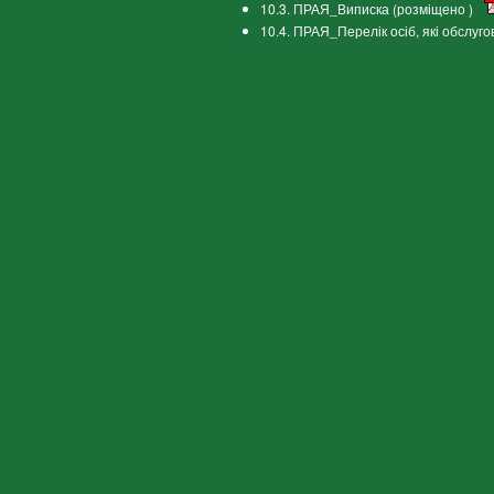
10.3. ПРАЯ_Виписка (розміщено )
10.4. ПРАЯ_Перелік осіб, які обслуг