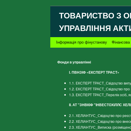
ТОВАРИСТВО З О
УПРАВЛІННЯ АКТ
Інформація про фінустанову
Фінансова 
Фонди в управлінні
І. ПВНЗІФ «ЕКСПЕРТ ТРАСТ»
1.1. ЕКСПЕРТ ТРАСТ_Свідоцтво випус
1.2. ЕКСПЕРТ ТРАСТ_Свідоцтво про 
1.3. ЕКСПЕРТ ТРАСТ_Перелік осіб, я
ІІ. АТ "ЗНВКІФ "ІНВЕСТОХІЛЛС ХЕЛ
2.1. ХЕЛІАНТУС_Свідоцтво про реєст
2.2. ХЕЛІАНТУС_Свідоцтво про внес
2.3. ХЕЛІАНТУС_Виписка (розміщено