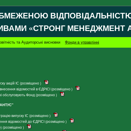
БМЕЖЕНОЮ ВІДПОВІДАЛЬНІСТЮ
ИВАМИ «СТРОНГ МЕНЕДЖМЕНТ 
звітність та Аудиторські висновки
Фонди в управлінні
ку акцій ІС (розміщено )
внесення відомостей в ЄДРІСІ (розміщено )
кі обслуговують Фонд (розміщено )
ІАНТУС"
рацію випуску ІС (розміщено )
ення відомостей до ЄДРІСІ (розміщено )
) (розміщено )