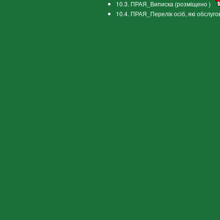
10.3. ПРАЯ_Виписка (розміщено )
10.4. ПРАЯ_Перелік осіб, які обслуг