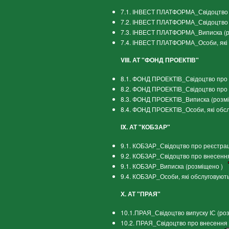
7.1. ІНВЕСТ ПЛАТФОРМА_Свідоцтво п
7.2. ІНВЕСТ ПЛАТФОРМА_Свідоцтво п
7.3. ІНВЕСТ ПЛАТФОРМА_Виписка (р
7.4. ІНВЕСТ ПЛАТФОРМА_Особи, які 
VIII. АТ "ФОНД ПРОЕКТІВ"
8.1. ФОНД ПРОЕКТІВ_Свідоцтво про р
8.2. ФОНД ПРОЕКТІВ_Свідоцтво про 
8.3. ФОНД ПРОЕКТІВ_Виписка (розм
8.4. ФОНД ПРОЕКТІВ_Особи, які обс
IX. АТ "КОБЗАР"
9.1. КОБЗАР_Свідоцтво про реєстрац
9.2. КОБЗАР_Свідоцтво про внесення
9.1. КОБЗАР_Виписка (розміщено )
9.4. КОБЗАР_Особи, які обслуговуют
Х. АТ "ПРАЯ"
10.1.ПРАЯ_Свідоцтво випуску ІС (ро
10.2. ПРАЯ_Свідоцтво про внесення 