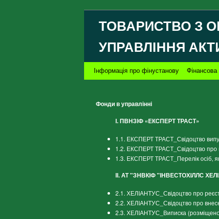
ТОВАРИСТВО З О
УПРАВЛІННЯ АКТ
Інформація про фінустанову
Фінансова 
Фонди в управлінні
І. ПВНЗІФ «ЕКСПЕРТ ТРАСТ»
1.1. ЕКСПЕРТ ТРАСТ_Свідоцтво випус
1.2. ЕКСПЕРТ ТРАСТ_Свідоцтво про 
1.3. ЕКСПЕРТ ТРАСТ_Перелік осіб, я
ІІ. АТ "ЗНВКІФ "ІНВЕСТОХІЛЛС ХЕЛ
2.1. ХЕЛІАНТУС_Свідоцтво про реєст
2.2. ХЕЛІАНТУС_Свідоцтво про внес
2.3. ХЕЛІАНТУС_Виписка (розміщено