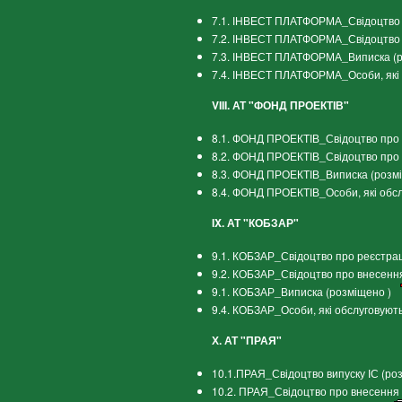
7.1. ІНВЕСТ ПЛАТФОРМА_Свідоцтво п
7.2. ІНВЕСТ ПЛАТФОРМА_Свідоцтво п
7.3. ІНВЕСТ ПЛАТФОРМА_Виписка (р
7.4. ІНВЕСТ ПЛАТФОРМА_Особи, які 
VIII. АТ "ФОНД ПРОЕКТІВ"
8.1. ФОНД ПРОЕКТІВ_Свідоцтво про р
8.2. ФОНД ПРОЕКТІВ_Свідоцтво про 
8.3. ФОНД ПРОЕКТІВ_Виписка (розм
8.4. ФОНД ПРОЕКТІВ_Особи, які обс
IX. АТ "КОБЗАР"
9.1. КОБЗАР_Свідоцтво про реєстрац
9.2. КОБЗАР_Свідоцтво про внесення
9.1. КОБЗАР_Виписка (розміщено )
9.4. КОБЗАР_Особи, які обслуговуют
Х. АТ "ПРАЯ"
10.1.ПРАЯ_Свідоцтво випуску ІС (ро
10.2. ПРАЯ_Свідоцтво про внесення 