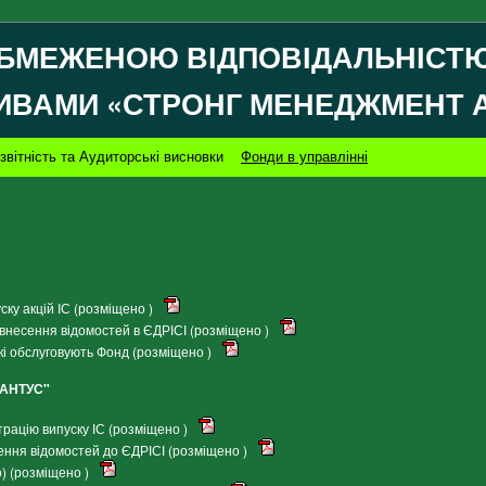
БМЕЖЕНОЮ ВІДПОВІДАЛЬНІСТЮ
ИВАМИ «СТРОНГ МЕНЕДЖМЕНТ 
звітність та Аудиторські висновки
Фонди в управлінні
ку акцій ІС (розміщено )
внесення відомостей в ЄДРІСІ (розміщено )
кі обслуговують Фонд (розміщено )
ІАНТУС"
рацію випуску ІС (розміщено )
ення відомостей до ЄДРІСІ (розміщено )
) (розміщено )