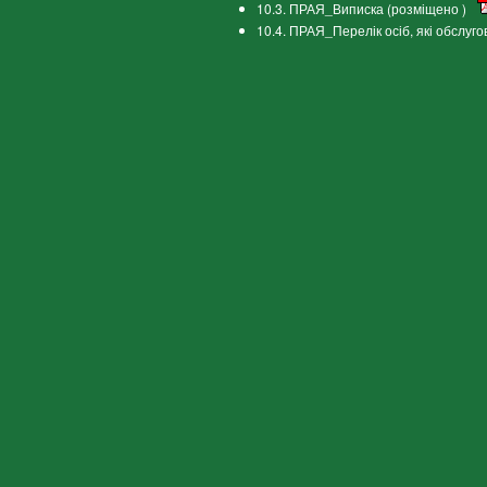
10.3. ПРАЯ_Виписка (розміщено )
10.4. ПРАЯ_Перелік осіб, які обслуг